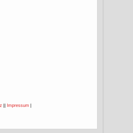
tz
||
Impressum
|