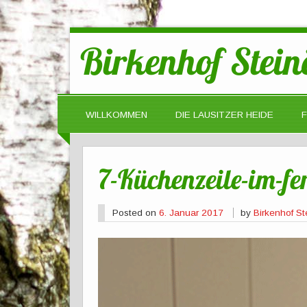
Birkenhof Stein
WILLKOMMEN
DIE LAUSITZER HEIDE
7-Küchenzeile-im-f
Posted on
6. Januar 2017
by
Birkenhof St