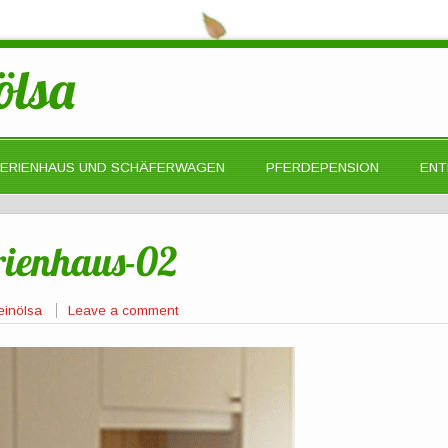
ölsa
FERIENHAUS UND SCHÄFERWAGEN
PFERDEPENSION
ENT
erienhaus-02
einölsa
Leave a comment