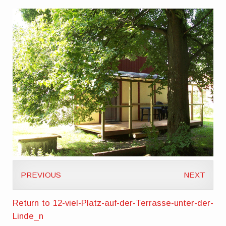
PREVIOUS
NEXT
Return to 12-viel-Platz-auf-der-Terrasse-unter-der-
Linde_n